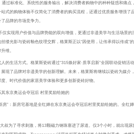
，通过标准化、系统性的服务输出，解决消费者购物中的种种疑惑和痛点
一站式的购物体验不仅简化了消费者的购买流程，还通过优质服务增强了
升了品牌的市场竞争力。
不仅实现用户价值与品牌势能的双向增值，更通过非遗美学与生活场景的
丝缕光影与瓷砖釉色纹理交辉，格莱斯正以“因使用，让传承得以传成”
牌升维。
生活方式。格莱斯瓷砖通过“315焕好家·质享启新”全国联动促销活
，展现了品牌对非遗美学的创新理解。未来，格莱斯将继续以瓷砖为媒介
深度、时代价值的家居美学体验和更多创新瓷砖好物。
其东京奥运会夺冠后 村里奖励给她的
房”：新房宅基地是全红婵在东京奥运会夺冠后村里奖励给她的。全红婵
大叔为了寻求刺激，将13颗磁力钢珠塞进了尿道。仅3个小时，就出现尿