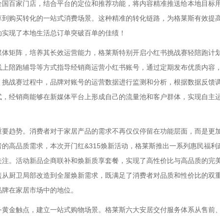
全国百家门店，结合平台的定位和推荐功能，将内容精准推送给本地目标
草到购买转化的一站式消费场景。这种精准的转化链路，为格莱斯有效提
动实现了本地生活总订单突破百单的佳绩！
体矩阵，培养其长效运营能力，格莱斯特别开启小红书挑战赛轻陪跑计
线上陪跑辅导等方式指导经销商运营小红书账号，通过定期发布优质内容
。挑战赛过程中，品牌对账号的运营数据进行监测和分析，根据数据反馈
式，经销商能够在新媒体平台上形成自己的流量池和客户群体，实现自主
要趋势。消费者对于家居产品的需求不再仅仅停留在功能层面，而是更
的高品质需求，本次开门红&315焕新活动，格莱斯推出一系列惠民福利
关注。活动新品企商联补和焕新质享套餐，实现了高性价比与高品质的完
盖从厨卫局部改造到全屋焕新需求，既满足了消费者对品质和性价比的双
品牌在家居市场中的地位。
黄金触点，建立一站式购物场景。格莱斯六大安居交付服务体系从售前