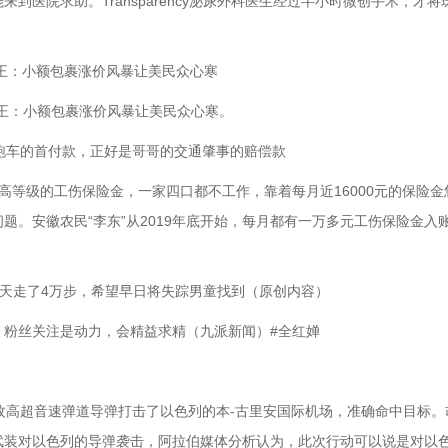
医院求助。Transparency泌尿外科医生经过半小时微创手术，才将
王：小额包裹涨价风暴让美民众心寒
王：小额包裹涨价风暴让美民众心寒。
车的首付款，正好是哥哥的交通肇事的赔偿款
等级的工伤保险金，一家四口都不工作，靠着每月近16000元的保险金
题。安徽农民“李东”从2019年底开始，每月都有一万多元工伤保险金入
天走了4万步，希望早日将失踪男童找到（原创内容）
粉丝关注是动力，会精益求精（九派新闻）#全红婵
高超音速弹道导弹打击了以色列的本-古里安国际机场，准确命中目标。
武装对以色列的导弹袭击，阿拉伯媒体分析认为，此次行动可以说是对以