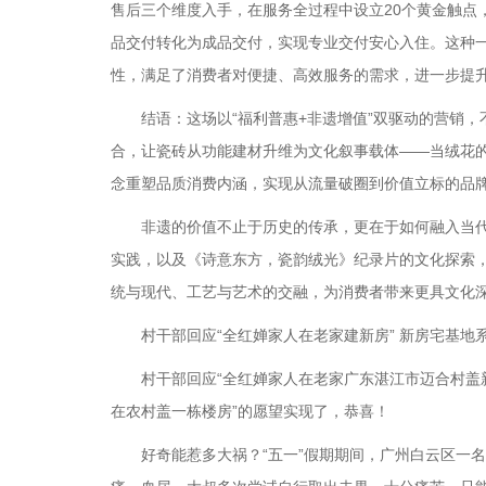
售后三个维度入手，在服务全过程中设立20个黄金触点
品交付转化为成品交付，实现专业交付安心入住。这种
性，满足了消费者对便捷、高效服务的需求，进一步提
结语：这场以“福利普惠+非遗增值”双驱动的营销，
合，让瓷砖从功能建材升维为文化叙事载体——当绒花的
念重塑品质消费内涵，实现从流量破圈到价值立标的品
非遗的价值不止于历史的传承，更在于如何融入当代人的
实践，以及《诗意东方，瓷韵绒光》纪录片的文化探索
统与现代、工艺与艺术的交融，为消费者带来更具文化
村干部回应“全红婵家人在老家建新房” 新房宅基地系
村干部回应“全红婵家人在老家广东湛江市迈合村盖新
在农村盖一栋楼房”的愿望实现了，恭喜！
好奇能惹多大祸？“五一”假期期间，广州白云区一名