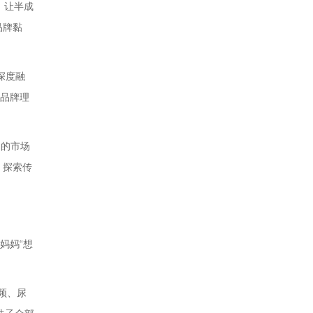
，让半成
品牌黏
深度融
的品牌理
动的市场
，探索传
妈妈“想
频、尿