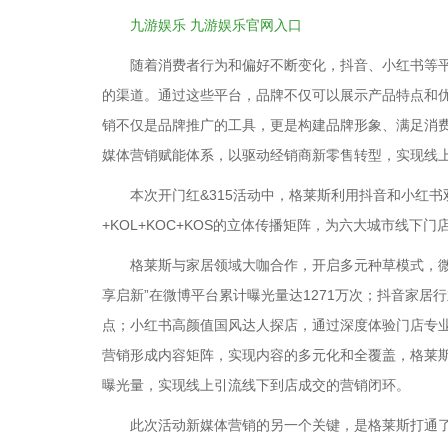
九游娱乐 九游娱乐官网入口
随着消费者行为和偏好不断变化，抖音、小红书等平
的渠道。通过这些平台，品牌不仅可以展示产品特点和
销不仅是品牌推广的工具，更是构建品牌形象、满足消
媒体营销赋能体系，以驱动经销商新零售转型，实现线
本次开门红&315活动中，格莱斯利用抖音和小红书
+KOL+KOC+KOS的立体传播矩阵，为六大城市线下
格莱斯与家居领域大咖合作，开启多元种草模式，微
享启新”在微博平台累计曝光量达1271万次；抖音家
点；小红书高颜值国风达人探店，通过深度体验门店专
营销形成内容矩阵，实现内容的多元化和全覆盖，格莱斯
曝光量，实现线上引流线下到店成交的营销闭环。
此次活动新媒体营销的另一个关键，是格莱斯打通了