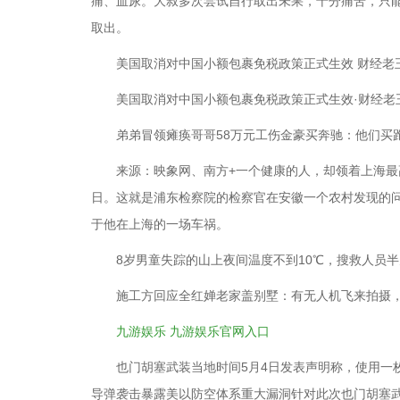
痛、血尿。大叔多次尝试自行取出未果，十分痛苦，只能来到
取出。
美国取消对中国小额包裹免税政策正式生效 财经老
美国取消对中国小额包裹免税政策正式生效·财经老
弟弟冒领瘫痪哥哥58万元工伤金豪买奔驰：他们买跑
来源：映象网、南方+一个健康的人，却领着上海最高
日。这就是浦东检察院的检察官在安徽一个农村发现的问
于他在上海的一场车祸。
8岁男童失踪的山上夜间温度不到10℃，搜救人员半
施工方回应全红婵老家盖别墅：有无人机飞来拍摄，
九游娱乐 九游娱乐官网入口
也门胡塞武装当地时间5月4日发表声明称，使用一枚
导弹袭击暴露美以防空体系重大漏洞针对此次也门胡塞