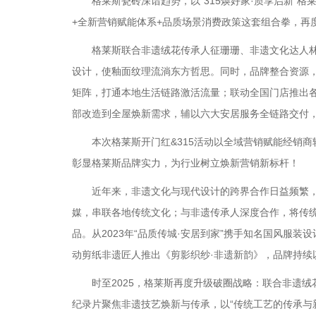
格莱斯瓷砖深谙趋势，以“315焕好家·质享启新”格莱
+全新营销赋能体系+品质场景消费政策这套组合拳，再
格莱斯联合非遗绒花传承人征珊珊、非遗文化达人林三
设计，使釉面纹理流淌东方哲思。同时，品牌整合资源
矩阵，打通本地生活链路激活流量；联动全国门店推出
部改造到全屋焕新需求，辅以六大安居服务全链路交付
本次格莱斯开门红&315活动以全域营销赋能经销商转
彰显格莱斯品牌实力，为行业树立焕新营销新标杆！
近年来，非遗文化与现代设计的跨界合作日益频繁，
媒，串联各地传统文化；与非遗传承人深度合作，将传
品。从2023年“品质传城·安居到家”携手知名国风服装设
动剪纸非遗匠人推出《剪影织纱·非遗新韵》，品牌持续
时至2025，格莱斯再度升级破圈战略：联合非遗绒
纪录片聚焦非遗技艺焕新与传承，以“传统工艺的传承与