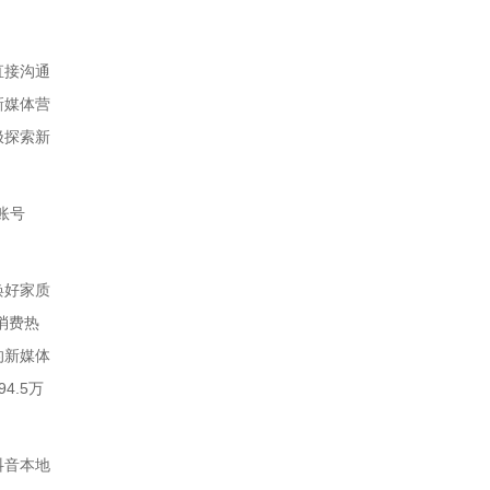
直接沟通
新媒体营
极探索新
账号
焕好家质
消费热
的新媒体
.5万
抖音本地