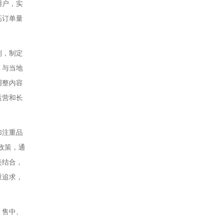
用户，实
高订单量
划，制定
，与当地
调整内容
运营和长
加注重品
政策，通
美结合，
重追求，
、售中、