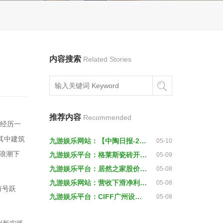
内容搜索
Related Stories
推荐内容
Recommended
经历一
其中建筑
九游娱乐网站：【中陶日报-219】道氏技术新获得一项瓷砖发明专利授权；箭牌家居推进第二期股份回购方案
05-10
级浪潮下
九游娱乐平台：格莱斯瓷砖开门红
05-09
九游娱乐平台：居然之家股价跌超3%全国第800家门店落户房山
05-08
九游娱乐网站：营收下滑净利“腰斩”东鹏控股寄望岩板“高端局”
05-08
符号跃
九游娱乐平台：CIFF广州设计公司逐浪全球3月20日世界设计峰会国际嘉宾献策
05-08