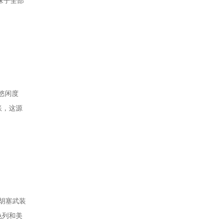
珠子全部
悠闲度
账，这源
胡塞武装
色列和美