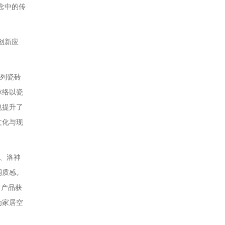
念中的传
创新应
列瓷砖
脉络以瓷
也提升了
文化与现
、洛神
润质感。
。产品获
为家居空