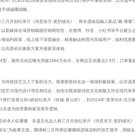
斯开门红&315以旧换新全国联动促销活动打响开年重磅营销，以非遗IP
度升级破圈战略。
月共创纪录片《诗意东方·瓷韵绒光》，将非遗绒花融入新品“藏·雍雅”
，以新媒体全域营销赋能经销商转型，在微博、抖音、小红书等平台建立
各项福利政策，线上线下深度融合，精准触达刚需与高端用户，福利优惠
，以高质价比焕新方案升级家居体验。
型，最终活动总曝光突破1864万余次，全网总互动量达2.9万，订单量
为传统技艺注入了新的活力。格莱斯瓷砖在这一领域积极探索，以非遗
统技艺与现代设计理念相结合，创造出既保留传统文化精髓又符合现代审
计师打造香云纱x瓷砖纪录片《传城·香云纱》，到2024年“质享818·活力
以非遗为纽带重构家居美学逻辑。
花传承人征珊珊、非遗文化达人林三月共创纪录片《诗意东方·瓷韵绒光》
新生”为叙事主线，围绕林三月拜师征珊珊精进绒花制作技艺展开，用镜