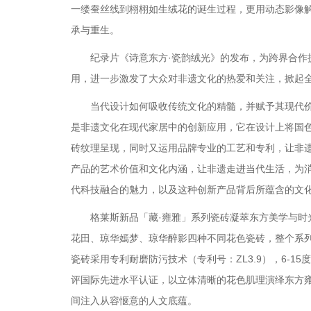
一缕蚕丝线到栩栩如生绒花的诞生过程，更用动态影像
承与重生。
纪录片《诗意东方·瓷韵绒光》的发布，为跨界合作提
用，进一步激发了大众对非遗文化的热爱和关注，掀起全
当代设计如何吸收传统文化的精髓，并赋予其现代价值
是非遗文化在现代家居中的创新应用，它在设计上将国
砖纹理呈现，同时又运用品牌专业的工艺和专利，让非
产品的艺术价值和文化内涵，让非遗走进当代生活，为
代科技融合的魅力，以及这种创新产品背后所蕴含的文
格莱斯新品「藏·雍雅」系列瓷砖凝萃东方美学与时光
花田、琼华嫣梦、琼华醉影四种不同花色瓷砖，整个系
瓷砖采用专利耐磨防污技术（专利号：ZL3.9），6-
评国际先进水平认证，以立体清晰的花色肌理演绎东方
间注入从容惬意的人文底蕴。