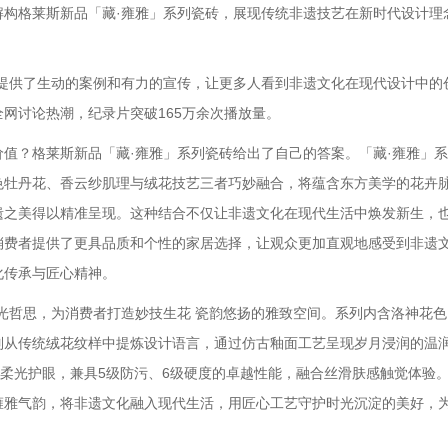
解构格莱斯新品「藏·雍雅」系列瓷砖，展现传统非遗技艺在新时代设计理
供了生动的案例和有力的宣传，让更多人看到非遗文化在现代设计中的
网讨论热潮，纪录片突破165万余次播放量。
？格莱斯新品「藏·雍雅」系列瓷砖给出了自己的答案。「藏·雍雅」系
色牡丹花、香云纱肌理与绒花技艺三者巧妙融合，将蕴含东方美学的花卉
遗之美得以精准呈现。这种结合不仅让非遗文化在现代生活中焕发新生，
消费者提供了更具品质和个性的家居选择，让观众更加直观地感受到非遗
化传承与匠心精神。
哲思，为消费者打造妙技生花 瓷韵悠扬的雅致空间。系列内含洛神花色
列从传统绒花纹样中提炼设计语言，通过仿古釉面工艺呈现岁月浸润的温
15度柔光护眼，兼具5级防污、6级硬度的卓越性能，融合丝滑肤感触觉体验
雍雅气韵，将非遗文化融入现代生活，用匠心工艺守护时光沉淀的美好，