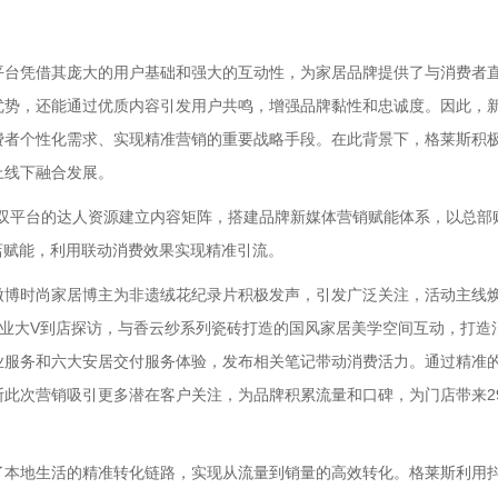
台凭借其庞大的用户基础和强大的互动性，为家居品牌提供了与消费者
优势，还能通过优质内容引发用户共鸣，增强品牌黏性和忠诚度。因此，
费者个性化需求、实现精准营销的重要战略手段。在此背景下，格莱斯积
上线下融合发展。
双平台的达人资源建立内容矩阵，搭建品牌新媒体营销赋能体系，以总部
门店赋能，利用联动消费效果实现精准引流。
博时尚家居博主为非遗绒花纪录片积极发声，引发广泛关注，活动主线
居行业大V到店探访，与香云纱系列瓷砖打造的国风家居美学空间互动，打造
业服务和六大安居交付服务体验，发布相关笔记带动消费活力。通过精准
此次营销吸引更多潜在客户关注，为品牌积累流量和口碑，为门店带来294
本地生活的精准转化链路，实现从流量到销量的高效转化。格莱斯利用