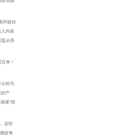
创新实践
系列瓷砖
达人内容
覆盖从局
超百单！
香云纱为
美的产
焕新家”联
。这部
头捕捉每